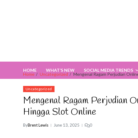
HOME
WHAT’S NEW
SOCIAL MEDIA TRENDS
Home
Uncategorized
Mengenal Ragam Perjudian Online 
Uncategorized
Mengenal Ragam Perjudian Onl
Hingga Slot Online
By
Brent Lewis
June 13, 2025
0