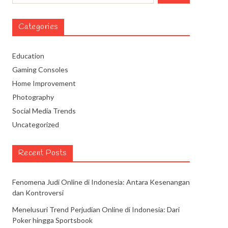
Categories
Education
Gaming Consoles
Home Improvement
Photography
Social Media Trends
Uncategorized
Recent Posts
Fenomena Judi Online di Indonesia: Antara Kesenangan
dan Kontroversi
Menelusuri Trend Perjudian Online di Indonesia: Dari
Poker hingga Sportsbook