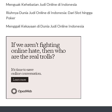
Menguak Kehebatan Judi Online di Indonesia
Riuhnya Dunia Judi Online di Indonesia: Dari Slot hingga
Poker
Menggali Kekayaan di Dunia Judi Online Indonesia