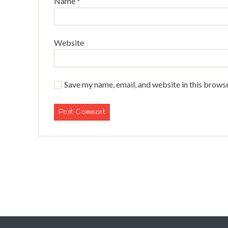
Name
*
Website
Save my name, email, and website in this browse